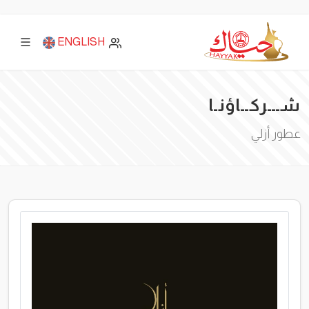
ENGLISH
شـــركــاؤنـا
عطور أزلي