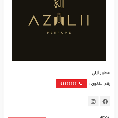
عطور أزلي
رقم التلفون :
95528288