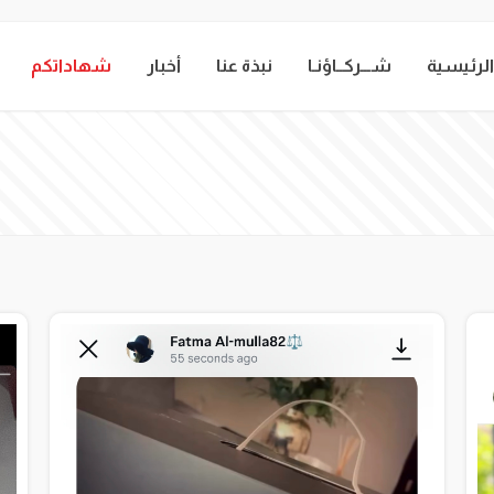
الرئيسية
شـــركــاؤنـا
نبذة عنا
أخبار
شهاداتكم