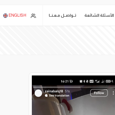
الأسئلة الشائعة
تــواصــل مـعـنــا
ENGLISH