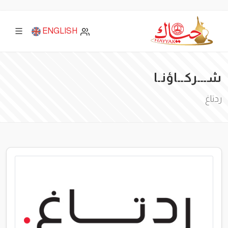
ENGLISH
شـــركــاؤنـا
ردتاغ