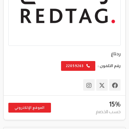
ردتاغ
رقم التلفون :
22059263
15%
الموقع الإلكتروني
حسب الخصم