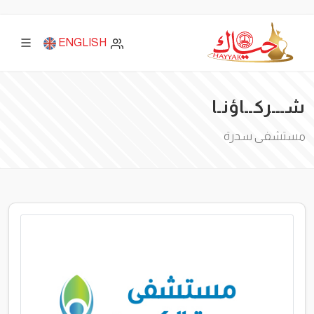
ENGLISH
شـــركــاؤنـا
مستشفى سدرة