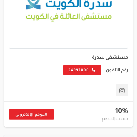
مستشفى سدرة
رقم التلفون :
24997000
10%
الموقع الإلكتروني
حسب الخصم